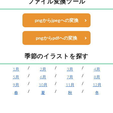
ファイル変換ツール
pngからjpegへの変換
pngからpdfへの変換
季節のイラストを探す
1月
2月
3月
4月
5月
6月
7月
8月
9月
10月
11月
12月
春
夏
秋
冬