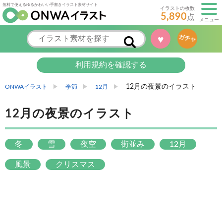
無料で使えるゆるかわいい手書きイラスト素材サイト
イラストの枚数
5,890
点
メニュー
♥
ガチャ
利用規約を確認する
12月の夜景のイラスト
ONWAイラスト
季節
12月
12月の夜景のイラスト
冬
雪
夜空
街並み
12月
風景
クリスマス