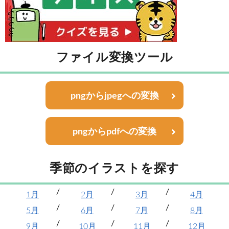
ファイル変換ツール
pngからjpegへの変換
pngからpdfへの変換
季節のイラストを探す
1月
2月
3月
4月
5月
6月
7月
8月
9月
10月
11月
12月