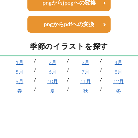
pngからjpegへの変換
pngからpdfへの変換
季節のイラストを探す
1月
2月
3月
4月
5月
6月
7月
8月
9月
10月
11月
12月
春
夏
秋
冬