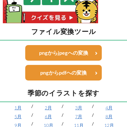
ファイル変換ツール
pngからjpegへの変換
pngからpdfへの変換
季節のイラストを探す
1月
2月
3月
4月
5月
6月
7月
8月
9月
10月
11月
12月