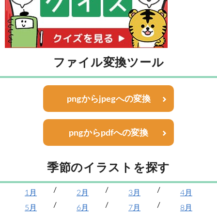
ファイル変換ツール
pngからjpegへの変換
pngからpdfへの変換
季節のイラストを探す
1月
2月
3月
4月
5月
6月
7月
8月