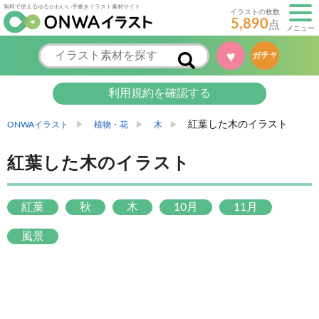
無料で使えるゆるかわいい手書きイラスト素材サイト
イラストの枚数
5,890
点
メニュー
♥
ガチャ
利用規約を確認する
紅葉した木のイラスト
ONWAイラスト
植物・花
木
紅葉した木のイラスト
紅葉
秋
木
10月
11月
風景