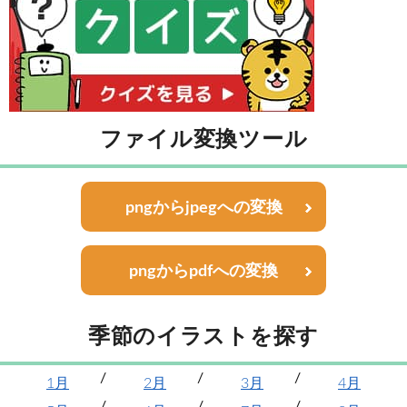
ファイル変換ツール
pngからjpegへの変換
pngからpdfへの変換
季節のイラストを探す
1月
2月
3月
4月