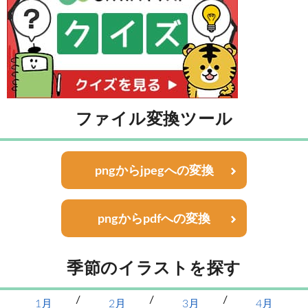
ファイル変換ツール
pngからjpegへの変換
pngからpdfへの変換
季節のイラストを探す
1月
2月
3月
4月