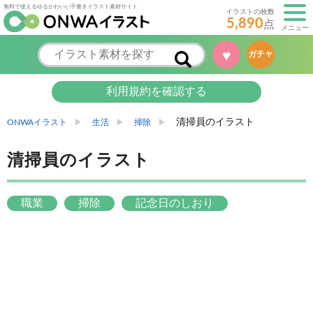
無料で使えるゆるかわいい手書きイラスト素材サイト
イラストの枚数
5,890
点
メニュー
♥
ガチャ
利用規約を確認する
清掃員のイラスト
ONWAイラスト
生活
掃除
清掃員のイラスト
職業
掃除
記念日のしおり