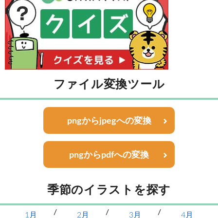
ファイル変換ツール
pngからjpegへの変換
pngからpdfへの変換
季節のイラストを探す
1月
2月
3月
4月