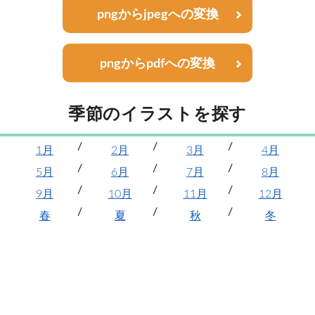
pngからjpegへの変換
pngからpdfへの変換
季節のイラストを探す
1月
2月
3月
4月
5月
6月
7月
8月
9月
10月
11月
12月
春
夏
秋
冬