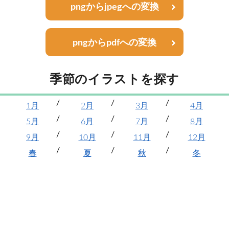
pngからjpegへの変換
pngからpdfへの変換
季節のイラストを探す
1月
2月
3月
4月
5月
6月
7月
8月
9月
10月
11月
12月
春
夏
秋
冬