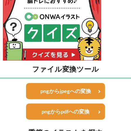
ファイル変換ツール
pngからjpegへの変換
pngからpdfへの変換