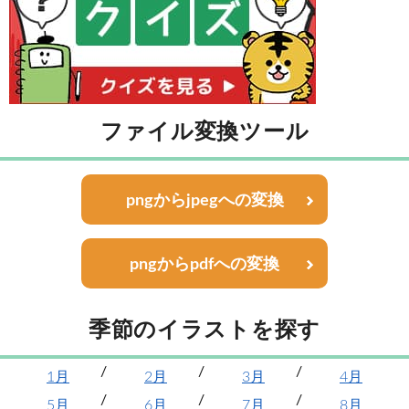
ファイル変換ツール
pngからjpegへの変換
pngからpdfへの変換
季節のイラストを探す
1月
2月
3月
4月
5月
6月
7月
8月