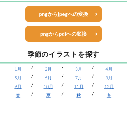
pngからjpegへの変換
pngからpdfへの変換
季節のイラストを探す
1月
2月
3月
4月
5月
6月
7月
8月
9月
10月
11月
12月
春
夏
秋
冬