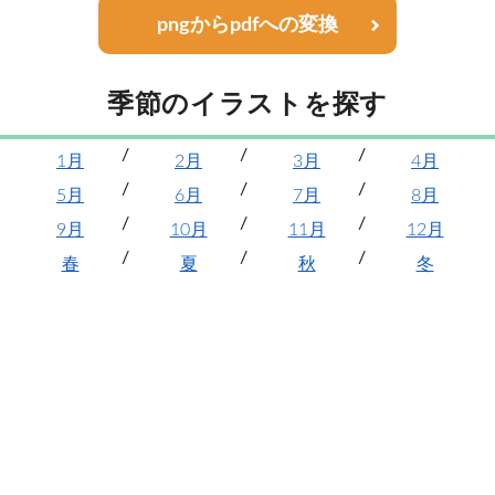
pngからpdfへの変換
季節のイラストを探す
1月
2月
3月
4月
5月
6月
7月
8月
9月
10月
11月
12月
春
夏
秋
冬