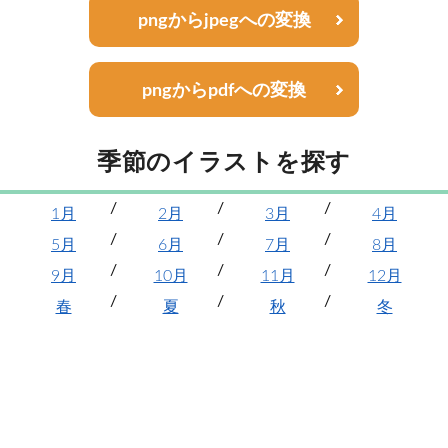
pngからjpegへの変換
pngからpdfへの変換
季節のイラストを探す
1月
2月
3月
4月
5月
6月
7月
8月
9月
10月
11月
12月
春
夏
秋
冬