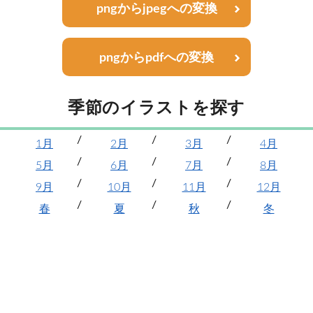
pngからjpegへの変換
pngからpdfへの変換
季節のイラストを探す
1月
2月
3月
4月
5月
6月
7月
8月
9月
10月
11月
12月
春
夏
秋
冬