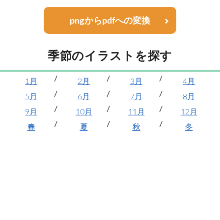
pngからpdfへの変換
季節のイラストを探す
1月
2月
3月
4月
5月
6月
7月
8月
9月
10月
11月
12月
春
夏
秋
冬