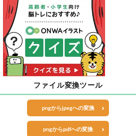
ファイル変換ツール
pngからjpegへの変換
pngからpdfへの変換