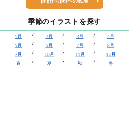
pngからpdfへの変換
季節のイラストを探す
1月
2月
3月
4月
5月
6月
7月
8月
9月
10月
11月
12月
春
夏
秋
冬