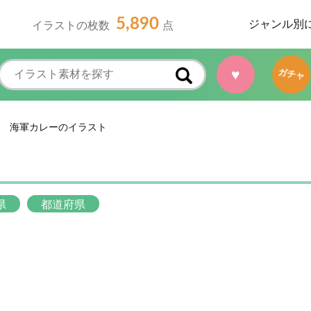
5,890
ジャンル別
イラストの枚数
点
♥
ガチャ
海軍カレーのイラスト
県
都道府県