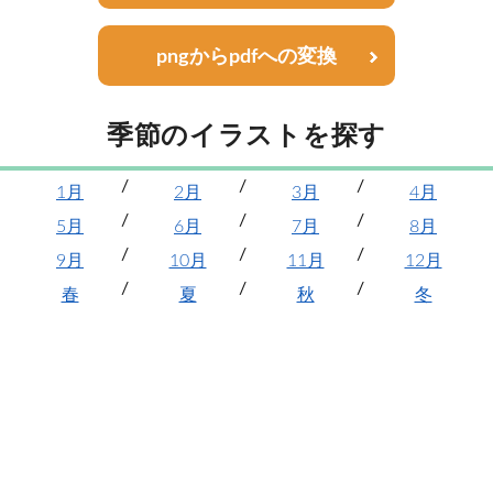
pngからpdfへの変換
季節のイラストを探す
1月
2月
3月
4月
5月
6月
7月
8月
9月
10月
11月
12月
春
夏
秋
冬