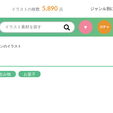
5,890
ジャンル別
イラストの枚数
点
♥
ガチャ
ンのイラスト
飲み物
お菓子