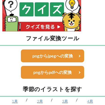
ファイル変換ツール
pngからjpegへの変換
pngからpdfへの変換
季節のイラストを探す
1月
2月
3月
4月