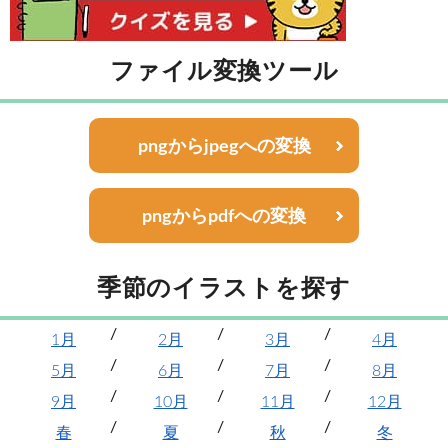
ファイル変換ツール
pngからjpegへの変換
pngからpdfへの変換
季節のイラストを探す
1月
2月
3月
4月
5月
6月
7月
8月
9月
10月
11月
12月
春
夏
秋
冬