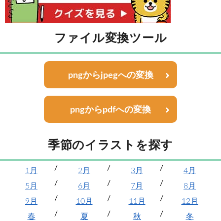
ファイル変換ツール
pngからjpegへの変換
pngからpdfへの変換
季節のイラストを探す
1月
2月
3月
4月
5月
6月
7月
8月
9月
10月
11月
12月
春
夏
秋
冬