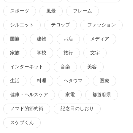
スポーツ
風景
フレーム
シルエット
テロップ
ファッション
国旗
建物
お店
メディア
家族
学校
旅行
文字
インターネット
音楽
美容
生活
料理
ヘタウマ
医療
健康・ヘルスケア
家電
都道府県
ノマド的節約術
記念日のしおり
スケブくん