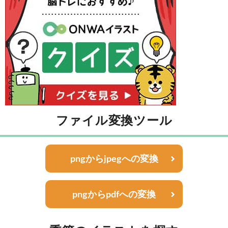
ファイル変換ツール
pngからjpegへの変換
pngからpdfへの変換