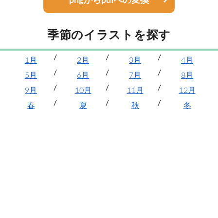
pngからpdfへの変換
季節のイラストを探す
1月
2月
3月
4月
5月
6月
7月
8月
9月
10月
11月
12月
春
夏
秋
冬