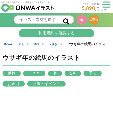
無料で使えるゆるかわいい手書きイラスト素材サイト
イラストの枚数
5,890
点
メニュー
♥
ガチャ
利用規約を確認する
ウサギ年の絵馬のイラスト
ONWAイラスト
動物
うさぎ
ウサギ年の絵馬のイラスト
動物
うさぎ
冬
1月
季節
お正月
行事・イベント