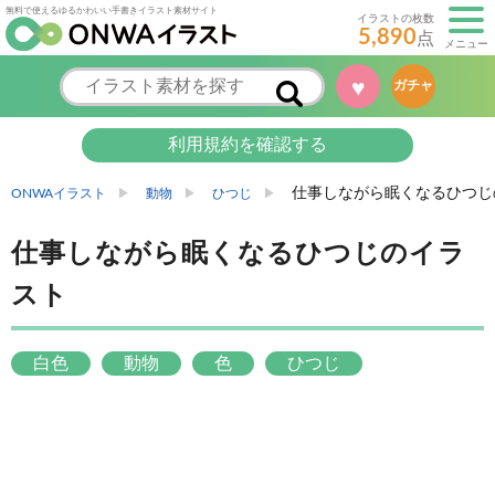
無料で使えるゆるかわいい手書きイラスト素材サイト
イラストの枚数
5,890
点
メニュー
♥
ガチャ
利用規約を確認する
仕事しながら眠くなるひつじ
ONWAイラスト
動物
ひつじ
仕事しながら眠くなるひつじのイラ
スト
白色
動物
色
ひつじ