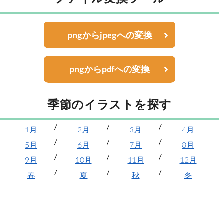
pngからjpegへの変換
pngからpdfへの変換
季節のイラストを探す
1月
2月
3月
4月
5月
6月
7月
8月
9月
10月
11月
12月
春
夏
秋
冬