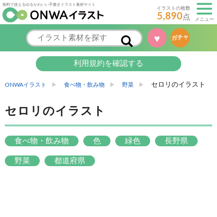
無料で使えるゆるかわいい手書きイラスト素材サイト
イラストの枚数
5,890
点
メニュー
♥
ガチャ
利用規約を確認する
セロリのイラスト
ONWAイラスト
食べ物・飲み物
野菜
セロリのイラスト
食べ物・飲み物
色
緑色
長野県
野菜
都道府県