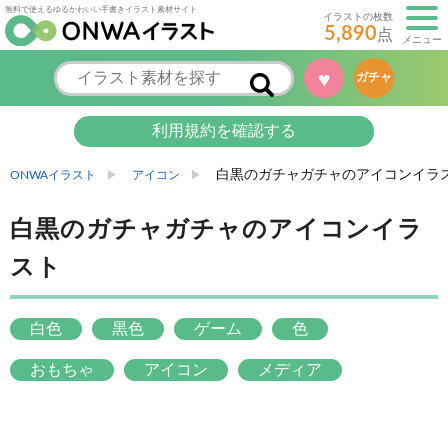
無料で使えるゆるかわいい手書きイラスト素材サイト
イラストの枚数
5,890
点
メニュー
♥
ガチャ
利用規約を確認する
白黒のガチャガチャのアイコンイラ
ONWAイラスト
アイコン
白黒のガチャガチャのアイコンイラ
スト
白色
黒色
ゲーム
色
おもちゃ
アイコン
メディア