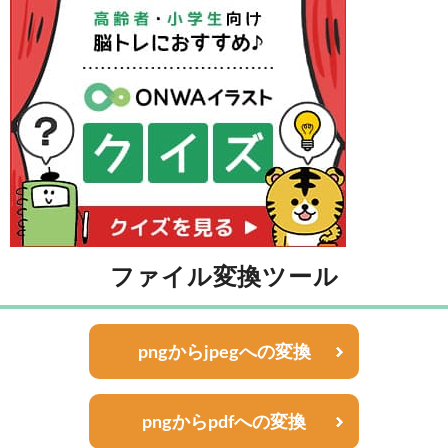
ファイル変換ツール
pngからjpegへの変換
pngからpdfへの変換