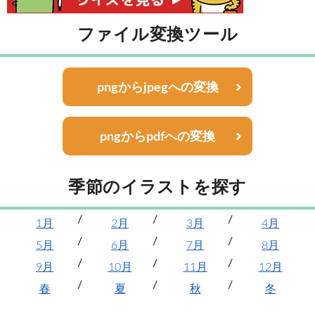
ファイル変換ツール
pngからjpegへの変換
pngからpdfへの変換
季節のイラストを探す
1月
2月
3月
4月
5月
6月
7月
8月
9月
10月
11月
12月
春
夏
秋
冬