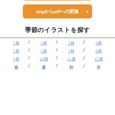
pngからpdfへの変換
季節のイラストを探す
1月
2月
3月
4月
5月
6月
7月
8月
9月
10月
11月
12月
春
夏
秋
冬