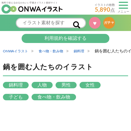
無料で使えるゆるかわいい手書きイラスト素材サイト
イラストの枚数
5,890
点
メニュー
♥
ガチャ
利用規約を確認する
鍋を囲む人たちの
ONWAイラスト
食べ物・飲み物
鍋料理
鍋を囲む人たちのイラスト
鍋料理
人物
男性
女性
子ども
食べ物・飲み物