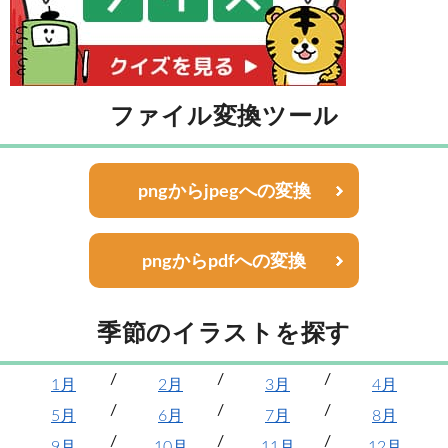
ファイル変換ツール
pngからjpegへの変換
pngからpdfへの変換
季節のイラストを探す
1月
2月
3月
4月
5月
6月
7月
8月
9月
10月
11月
12月