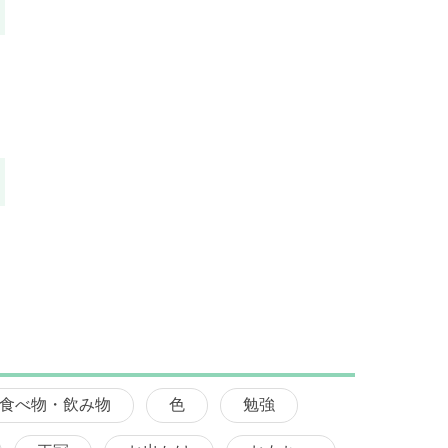
食べ物・飲み物
色
勉強