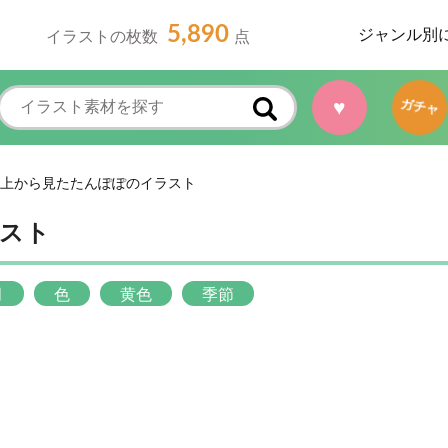
5,890
ジャンル別
イラストの枚数
点
♥
ガチャ
上から見たたんぽぽのイラスト
スト
月
色
黄色
季節