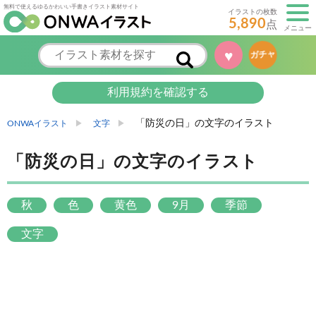
無料で使えるゆるかわいい手書きイラスト素材サイト
イラストの枚数
5,890
点
メニュー
♥
ガチャ
利用規約を確認する
「防災の日」の文字のイラスト
ONWAイラスト
文字
「防災の日」の文字のイラスト
秋
色
黄色
9月
季節
文字