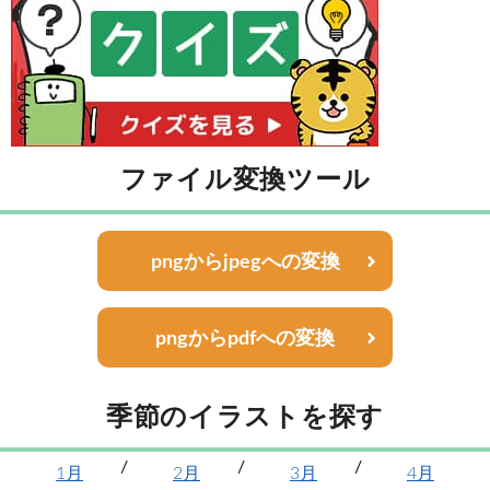
ファイル変換ツール
pngからjpegへの変換
pngからpdfへの変換
季節のイラストを探す
1月
2月
3月
4月