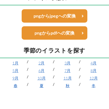
pngからjpegへの変換
pngからpdfへの変換
季節のイラストを探す
1月
2月
3月
4月
5月
6月
7月
8月
9月
10月
11月
12月
春
夏
秋
冬