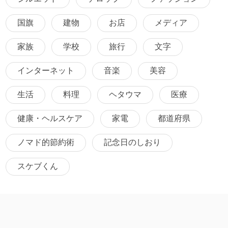
国旗
建物
お店
メディア
家族
学校
旅行
文字
インターネット
音楽
美容
生活
料理
ヘタウマ
医療
健康・ヘルスケア
家電
都道府県
ノマド的節約術
記念日のしおり
スケブくん