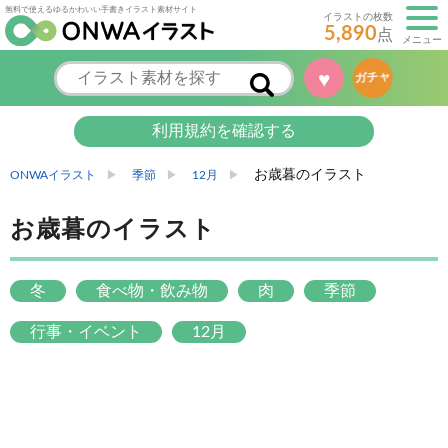
無料で使えるゆるかわいい手書きイラスト素材サイト
イラストの枚数
5,890
点
メニュー
♥
ガチャ
利用規約を確認する
お歳暮のイラスト
ONWAイラスト
季節
12月
お歳暮のイラスト
冬
食べ物・飲み物
肉
季節
行事・イベント
12月