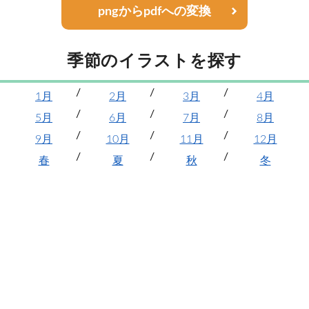
pngからpdfへの変換
季節のイラストを探す
1月
2月
3月
4月
5月
6月
7月
8月
9月
10月
11月
12月
春
夏
秋
冬