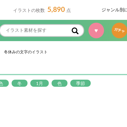
5,890
ジャンル別
イラストの枚数
点
♥
ガチャ
冬休みの文字のイラスト
色
冬
1月
色
季節