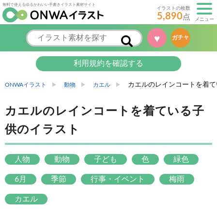
無料で使えるゆるかわいい手書きイラスト素材サイト
イラストの枚数
5,890
点
メニュー
♥
ガチャ
利用規約を確認する
カエルのレインコートを着て
ONWAイラスト
動物
カエル
カエルのレインコートを着ている子
供のイラスト
人物
動物
子ども
色
緑色
6月
季節
行事・イベント
梅雨
カエル