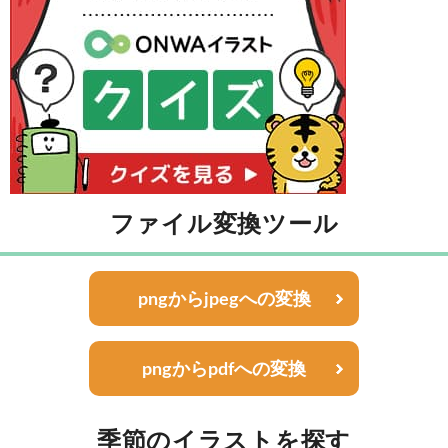
ファイル変換ツール
pngからjpegへの変換
pngからpdfへの変換
季節のイラストを探す