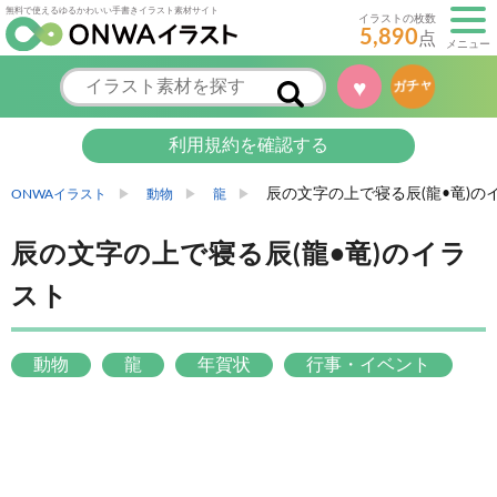
無料で使えるゆるかわいい手書きイラスト素材サイト
イラストの枚数
5,890
点
メニュー
♥
ガチャ
利用規約を確認する
辰の文字の上で寝る辰(龍•竜)の
ONWAイラスト
動物
龍
辰の文字の上で寝る辰(龍•竜)のイラ
スト
動物
龍
年賀状
行事・イベント