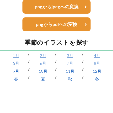
pngからjpegへの変換
pngからpdfへの変換
季節のイラストを探す
1月
2月
3月
4月
5月
6月
7月
8月
9月
10月
11月
12月
春
夏
秋
冬