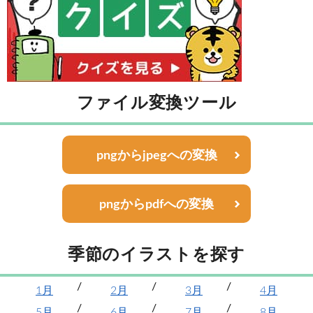
ファイル変換ツール
pngからjpegへの変換
pngからpdfへの変換
季節のイラストを探す
1月
2月
3月
4月
5月
6月
7月
8月