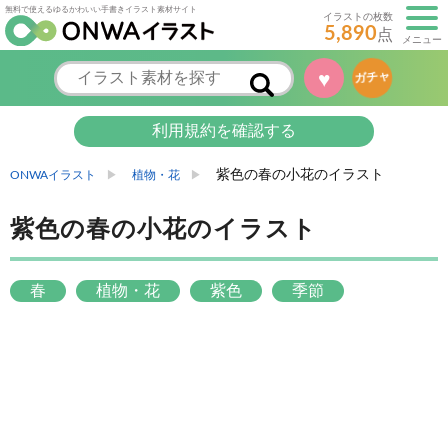
無料で使えるゆるかわいい手書きイラスト素材サイト
イラストの枚数
5,890
点
メニュー
♥
ガチャ
利用規約を確認する
紫色の春の小花のイラスト
ONWAイラスト
植物・花
紫色の春の小花のイラスト
春
植物・花
紫色
季節