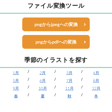
ファイル変換ツール
pngからjpegへの変換
pngからpdfへの変換
季節のイラストを探す
1月
2月
3月
4月
5月
6月
7月
8月
9月
10月
11月
12月
春
夏
秋
冬