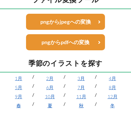
ファイル変換ツール
pngからjpegへの変換
pngからpdfへの変換
季節のイラストを探す
1月
2月
3月
4月
5月
6月
7月
8月
9月
10月
11月
12月
春
夏
秋
冬