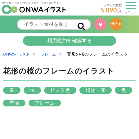
無料で使えるゆるかわいい手書きイラスト素材サイト
イラストの枚数
5,890
点
メニュー
♥
ガチャ
利用規約を確認する
花形の桜のフレームのイラスト
ONWAイラスト
フレーム
花形の桜のフレームのイラスト
春
桜
ピンク色
植物・花
色
季節
フレーム