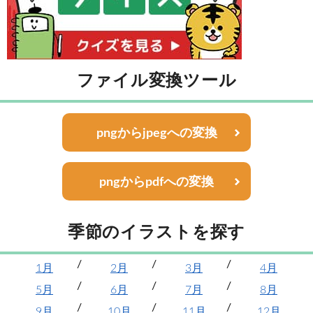
ファイル変換ツール
pngからjpegへの変換
pngからpdfへの変換
季節のイラストを探す
1月
2月
3月
4月
5月
6月
7月
8月
9月
10月
11月
12月