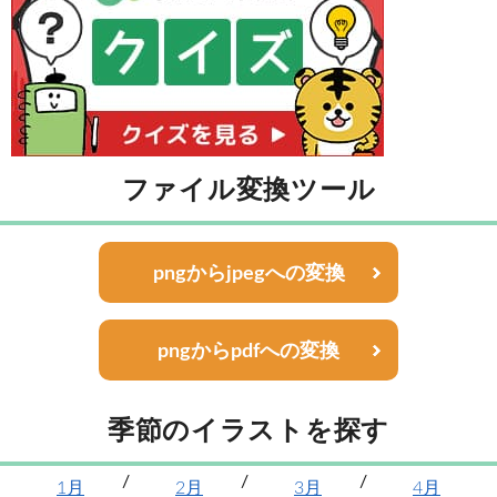
ファイル変換ツール
pngからjpegへの変換
pngからpdfへの変換
季節のイラストを探す
1月
2月
3月
4月