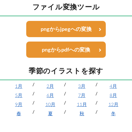
ファイル変換ツール
pngからjpegへの変換
pngからpdfへの変換
季節のイラストを探す
1月
2月
3月
4月
5月
6月
7月
8月
9月
10月
11月
12月
春
夏
秋
冬