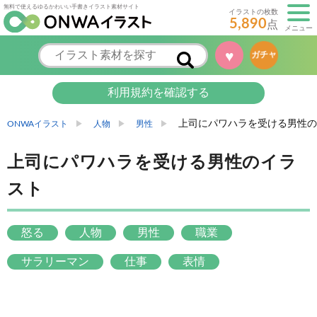
無料で使えるゆるかわいい手書きイラスト素材サイト
イラストの枚数
5,890
点
メニュー
♥
ガチャ
利用規約を確認する
上司にパワハラを受ける男性の
ONWAイラスト
人物
男性
上司にパワハラを受ける男性のイラ
スト
怒る
人物
男性
職業
サラリーマン
仕事
表情