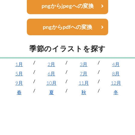
pngからjpegへの変換
pngからpdfへの変換
季節のイラストを探す
1月
2月
3月
4月
5月
6月
7月
8月
9月
10月
11月
12月
春
夏
秋
冬