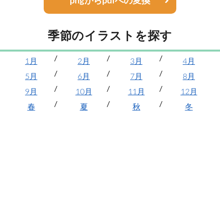
pngからpdfへの変換
季節のイラストを探す
1月
2月
3月
4月
5月
6月
7月
8月
9月
10月
11月
12月
春
夏
秋
冬