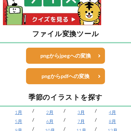
ファイル変換ツール
pngからjpegへの変換
pngからpdfへの変換
季節のイラストを探す
1月
2月
3月
4月
5月
6月
7月
8月
9月
10月
11月
12月