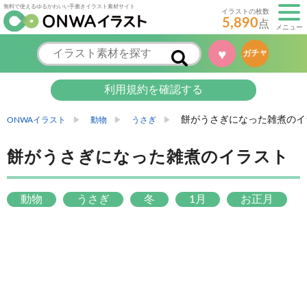
無料で使えるゆるかわいい手書きイラスト素材サイト
イラストの枚数
5,890
点
メニュー
♥
ガチャ
利用規約を確認する
餅がうさぎになった雑煮のイ
ONWAイラスト
動物
うさぎ
餅がうさぎになった雑煮のイラスト
動物
うさぎ
冬
1月
お正月